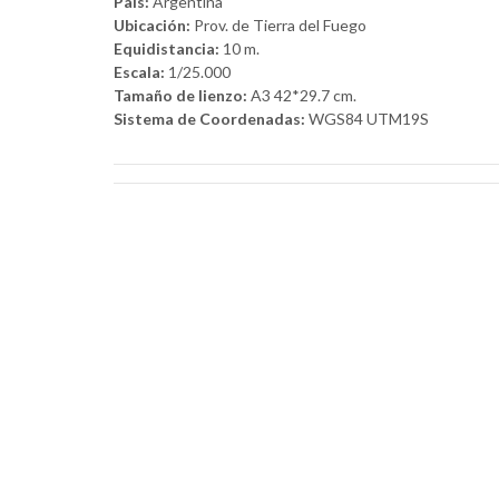
País:
Argentina
Ubicación:
Prov. de Tierra del Fuego
Equidistancia:
10 m.
Escala:
1/25.000
Tamaño de lienzo:
A3 42*29.7 cm.
Sistema de Coordenadas:
WGS84 UTM19S