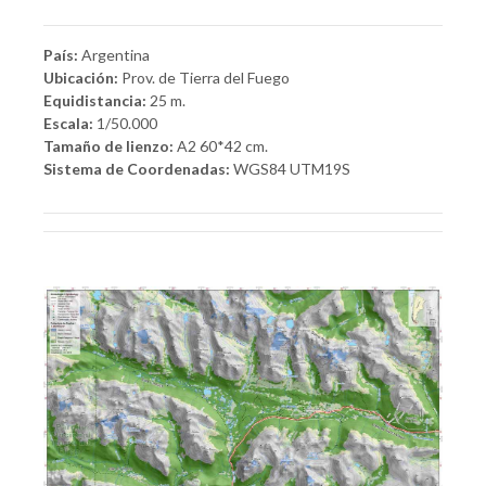
País:
Argentina
Ubicación:
Prov. de Tierra del Fuego
Equidistancia:
25 m.
Escala:
1/50.000
Tamaño de lienzo:
A2 60*42 cm.
Sistema de Coordenadas:
WGS84 UTM19S