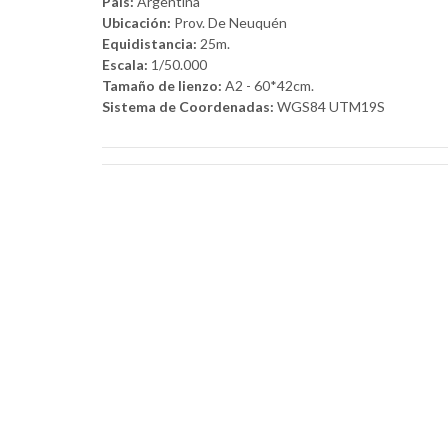
País:
Argentina
Ubicación:
Prov. De Neuquén
Equidistancia:
25m.
Escala:
1/50.000
Tamaño de lienzo:
A2 - 60*42cm.
Sistema de Coordenadas:
WGS84 UTM19S