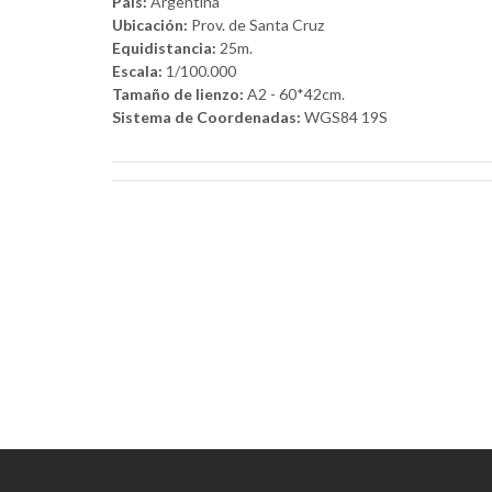
País:
Argentina
Ubicación:
Prov. de Santa Cruz
Equidistancia:
25m.
Escala:
1/100.000
Tamaño de lienzo:
A2 - 60*42cm.
Sistema de Coordenadas:
WGS84 19S