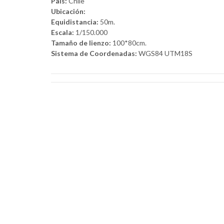
País:
Chile
Ubicación:
Equidistancia:
50m.
Escala:
1/150.000
Tamaño de lienzo:
100*80cm.
Sistema de Coordenadas:
WGS84 UTM18S