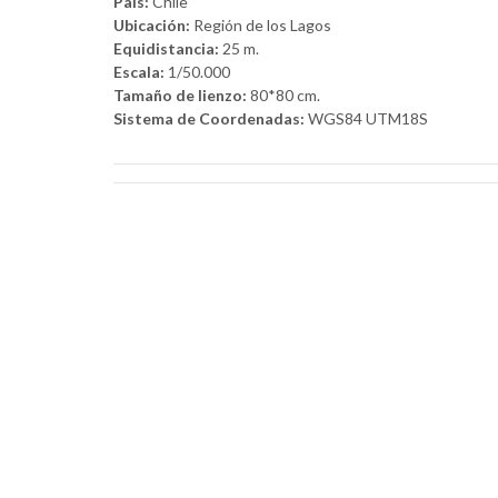
País:
Chile
Ubicación:
Región de los Lagos
Equidistancia:
25 m.
Escala:
1/50.000
Tamaño de lienzo:
80*80 cm.
Sistema de Coordenadas:
WGS84 UTM18S